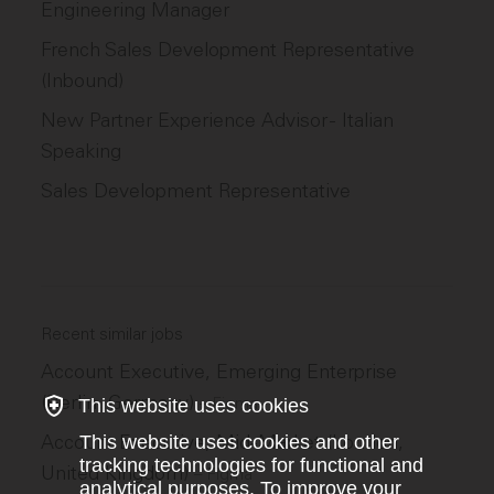
Engineering Manager
French Sales Development Representative
(Inbound)
New Partner Experience Advisor - Italian
Speaking
Sales Development Representative
Recent similar jobs
Account Executive, Emerging Enterprise
(Berlin, Germany)
–
Figma
This website uses cookies
Account Executive, Mid-Market (London,
This website uses cookies and other
tracking technologies for functional and
United Kingdom)
–
Figma
analytical purposes. To improve your