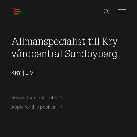
Skip
to
main
content
Allmänspecialist till Kry
vårdcentral Sundbyberg
KRY | LIVI
Search for similar jobs
Apply for this position