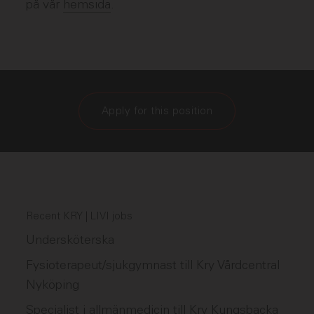
på vår
hemsida
.
Apply for this position
Recent KRY | LIVI jobs
Undersköterska
Fysioterapeut/sjukgymnast till Kry Vårdcentral
Nyköping
Specialist i allmänmedicin till Kry Kungsbacka