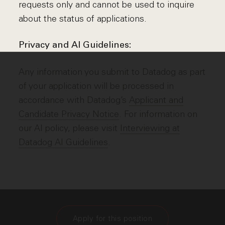
requests only and cannot be used to inquire
about the status of applications.
Privacy and AI Guidelines:
Any information you submit to Datadog as part
of your application will be processed in
accordance with Datadog’s
Applicant and
Candidate Privacy Notice
. For information on
our AI policy, please visit
Interviewing at
Datadog AI Guidelines
.
Apply for this position