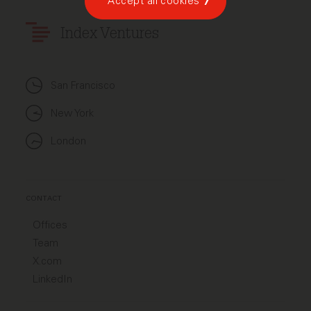
Accept all cookies
Index Ventures
San Francisco
New York
London
CONTACT
Offices
Team
X.com
LinkedIn