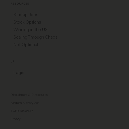
RESOURCES
Startup Jobs
Stock Options
Winning in the US
Scaling Through Chaos
Not Optional
LP
Login
Disclaimers & Disclosures
Modern Slavery Act
TCFD Diclosure
Privacy