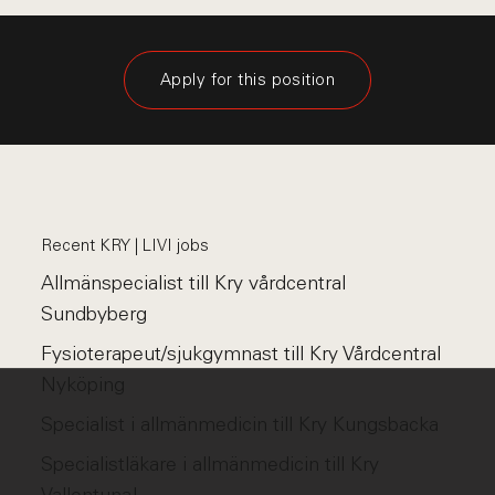
Apply for this position
Recent KRY | LIVI jobs
Allmänspecialist till Kry vårdcentral
Sundbyberg
Fysioterapeut/sjukgymnast till Kry Vårdcentral
Nyköping
Specialist i allmänmedicin till Kry Kungsbacka
Specialistläkare i allmänmedicin till Kry