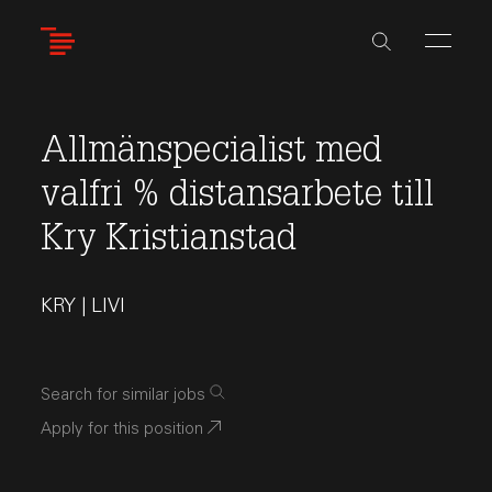
Skip
to
main
content
Allmänspecialist med
valfri % distansarbete till
Kry Kristianstad
KRY | LIVI
Search for similar jobs
Apply for this position