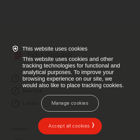
This website uses cookies
Index Ventures
This website uses cookies and other
tracking technologies for functional and
analytical purposes. To improve your
San Francisco
browsing experience on our site, we
would also like to place tracking cookies.
New York
Manage cookies
London
Accept all cookies
CONTACT