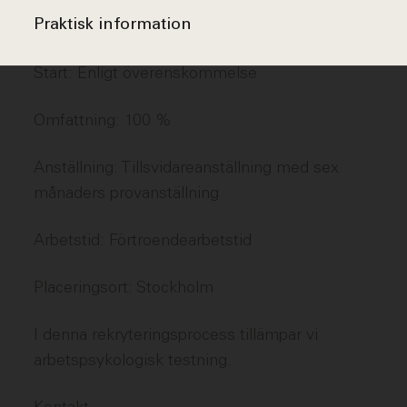
Praktisk information
Start: Enligt överenskommelse
Omfattning: 100 %
Anställning: Tillsvidareanställning med sex
månaders provanställning
Arbetstid: Förtroendearbetstid
Placeringsort: Stockholm
I denna rekryteringsprocess tillämpar vi
arbetspsykologisk testning.