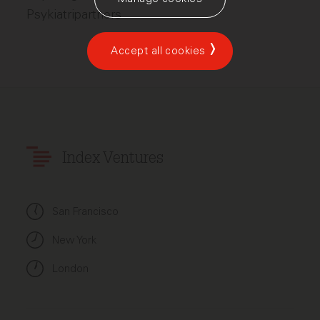
Psykiatripartners
Accept all cookies
Index Ventures
San Francisco
New York
London