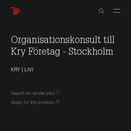
Skip
to
main
content
Organisationskonsult till
Kry Företag - Stockholm
KRY | LIVI
Search for similar jobs
Apply for this position