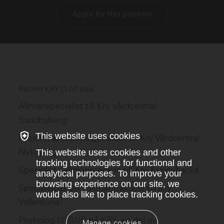
Apply for this position
Recent KRY | LIVI jobs
Allmänspecialist till Kry vårdcentral
Sundbyberg
This website uses cookies
Fysioterapeut/sjukgymnast till Kry Vårdcentral
Nyköping
This website uses cookies and other
tracking technologies for functional and
Specialist i allmänmedicin till Kry Kungsbacka
analytical purposes. To improve your
browsing experience on our site, we
Specialistläkare i allmänmedicin till Kry
would also like to place tracking cookies.
Vallentuna!
Psykolog till BUP på KRY, en del av
Manage cookies