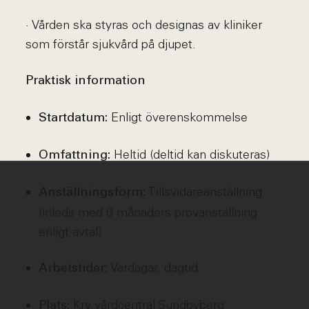
· Vården ska styras och designas av kliniker
som förstår sjukvård på djupet.
Praktisk information
Enligt överenskommelse
Startdatum:
Heltid (deltid kan diskuteras)
Omfattning:
Tillsvidareanställning
Anställningsform:
(inleds med 6 månaders provanställning
enligt avtal)
Vardagar, dagtid
Arbetstider:
Kry vårdcentral Sundbyberg
Plats: