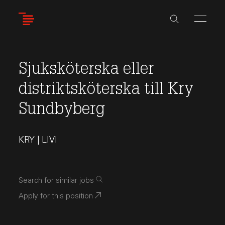
Skip
to
main
content
Sjuksköterska eller
distriktsköterska till Kry
Sundbyberg
KRY | LIVI
Search for similar jobs
Apply for this position